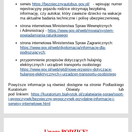
serwis
https://bezpiecznyautobus.gov.pl/
- wpisując numer
rejestracyjny pojazdu rodzice otrzymają bezpłatną
informację, czy autokar, który zawiezie dziecko na wakacje
ma aktualne badania techniczne i polisę ubezpieczeniową;
strona internetowa Ministerstwa Spraw Wewnętrznych
i Administracji -
https://www.gov.pl/web/mswia/system-
powiadamiania-ratunkowego
strona internetowa Ministerstwa Spraw Zagranicznych:
https://www.gov.pl/web/dyplomacja/informacje-dla-
podrozujacych
;
przypomnienie przepisów dotyczących hulajnóg
elektrycznych i urządzeń transportu osobistego:
https://www.gov.pl/web/gitd/nowe-przepisy-dotyczace-
hulajnog-elektrycznych-i-urzadzen-transportu-osobistego
Powyższe informacje są również dostępne na stronie Podlaskiego
Kuratorium Oświaty lub
pod linkiem:
https://kuratorium.bialystok.pl/zalatwianie-spraw/sport-
i-wypoczynek/bezpieczny-wypoczynek-przydatne-informacje-i-
serwisy-internetowe.html
Uwaga RODZICE!