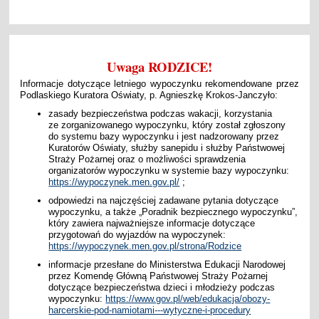
Uwaga RODZICE!
Informacje dotyczące letniego wypoczynku rekomendowane przez
Podlaskiego Kuratora Oświaty, p. Agnieszkę Krokos-Janczyło:
zasady bezpieczeństwa podczas wakacji, korzystania
ze zorganizowanego wypoczynku, który został zgłoszony
do systemu bazy wypoczynku i jest nadzorowany przez
Kuratorów Oświaty, służby sanepidu i służby Państwowej
Straży Pożarnej oraz o możliwości sprawdzenia
organizatorów wypoczynku w systemie bazy wypoczynku:
https://wypoczynek.men.gov.pl/
;
odpowiedzi na najczęściej zadawane pytania dotyczące
wypoczynku, a także „Poradnik bezpiecznego wypoczynku”,
który zawiera najważniejsze informacje dotyczące
przygotowań do wyjazdów na wypoczynek:
https://wypoczynek.men.gov.pl/strona/Rodzice
informacje przesłane do Ministerstwa Edukacji Narodowej
przez Komendę Główną Państwowej Straży Pożarnej
dotyczące bezpieczeństwa dzieci i młodzieży podczas
wypoczynku:
https://www.gov.pl/web/edukacja/obozy-
harcerskie-pod-namiotami---wytyczne-i-procedury