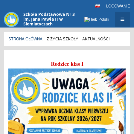
LOGOWANIE
Szkoła Podstawowa Nr 3
im. Jana Pawła II w
Siemiatyczach
sp3@siemiatycze.eu
STRONA GŁÓWNA
Z ŻYCIA SZKOŁY
AKTUALNOŚCI
Aktualności
Rodzice klas I