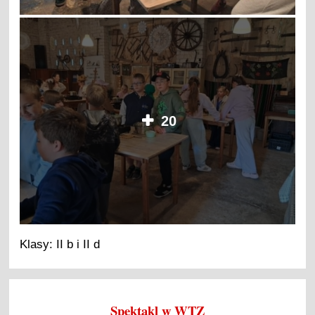
20
Klasy: II b i II d
Spektakl w WTZ