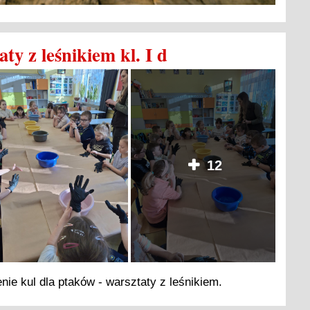
ty z leśnikiem kl. I d
12
ie kul dla ptaków - warsztaty z leśnikiem.