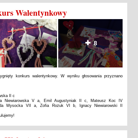
urs Walentynkowy
8
zygnięty konkurs walentynkowy. W wyniku głosowania przyznano
wska II c
 Niewiarowska V a, Emil Augustyniak II c, Mateusz Koc IV
a Wysocka VII a, Zofia Rożuk VI b, Ignacy Niewiarowski II
ulujemy!