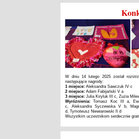
Konk
W dniu 14 lutego 2025 został rozstr
następujące nagrody:
1 miejsce:
Aleksandra Sawczuk IV c
2 miejsce:
Adam Fabijański V a
3 miejsce:
Julia Kiryluk III c, Zuzia Mile
Wyróżnienia:
Tomasz Koc III a, Ewa
c, Aleksandra Syczewska V b, Magd
d, Tymoteusz Niewiarowski II d
Wszystkim uczestnikom serdecznie grat