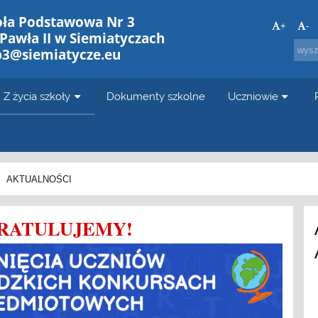
oła Podstawowa Nr 3
+
-
 Pawła II w Siemiatyczach
p3@siemiatycze.eu
Z życia szkoły
Dokumenty szkolne
Uczniowie
AKTUALNOŚCI
RATULUJEMY!