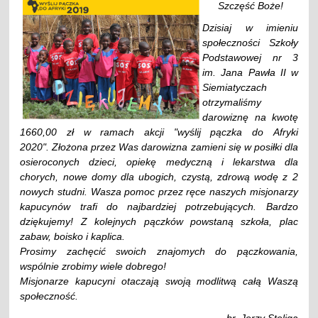
Szczęść Boże!
Dzisiaj w imieniu
społeczności Szkoły
Podstawowej nr 3
im. Jana Pawła II w
Siemiatyczach
otrzymaliśmy
darowiznę na kwotę
1660,00 zł w ramach akcji "wyślij pączka do Afryki
2020".
Złożona przez Was darowizna zamieni się w posiłki dla
osieroconych dzieci, opiekę medyczną i lekarstwa dla
chorych, nowe domy dla ubogich, czystą, zdrową wodę z 2
nowych studni.
Wasza pomoc przez ręce naszych misjonarzy
kapucynów trafi do najbardziej potrzebujących. Bardzo
dziękujemy!
Z kolejnych pączków powstaną szkoła, plac
zabaw, boisko i kaplica.
Prosimy zachęcić swoich znajomych do pączkowania,
wspólnie zrobimy wiele dobrego!
Misjonarze kapucyni otaczają swoją modlitwą całą Waszą
społeczność.
br. Jerzy Steliga