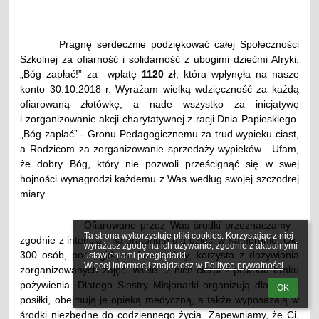
Pragnę serdecznie podziękować całej Społeczności
Szkolnej za ofiarność i solidarność z ubogimi dziećmi Afryki.
„Bóg zapłać!” za wpłatę
1120 zł
, która wpłynęła na nasze
konto 30.10.2018 r. Wyrażam wielką wdzięczność za każdą
ofiarowaną złotówkę, a nade wszystko za inicjatywę
i zorganizowanie akcji charytatywnej z racji Dnia Papieskiego.
„Bóg zapłać” - Gronu Pedagogicznemu za trud wypieku ciast,
a Rodzicom za zorganizowanie sprzedaży wypieków. Ufam,
że dobry Bóg, który nie pozwoli prześcignąć się w swej
hojności wynagrodzi każdemu z Was według swojej szczodrej
miary.
Ofiarowane przez Was środki przeznaczamy -
Ta strona wykorzystuje pliki cookies. Korzystając z niej 
zgodnie z intencją - na oratorium dla dzieci w Kamerunie. Ok.
wyrażasz zgodę na ich używanie, zgodnie z aktualnymi 
300 osób, pod egidą s. Immakulaty, korzysta z dożywiania
ustawieniami przeglądarki.

Więcej informacji znajdziesz w 
Polityce prywatności
.
zorganizowanych zajęć. Wiele z nich cierpi z powodu braku
pożywienia. Dlatego Siostry Misjonarki organizują dla dzieci
OK
posiłki, obejmują je opieką medyczną, a także wyposażają w
środki niezbędne do codziennego życia. Zapewniamy, że Ci,