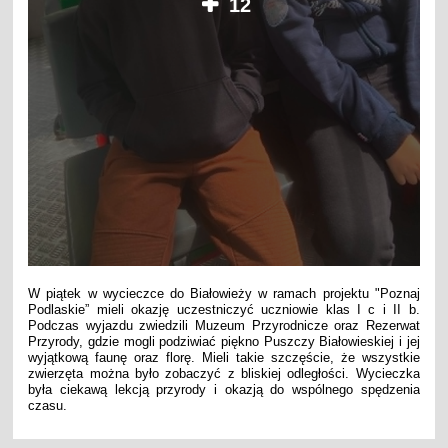
12
W piątek w wycieczce do Białowieży w ramach projektu "Poznaj
Podlaskie” mieli okazję uczestniczyć uczniowie klas I c i II b.
Podczas wyjazdu zwiedzili Muzeum Przyrodnicze oraz Rezerwat
Przyrody, gdzie mogli podziwiać piękno Puszczy Białowieskiej i jej
wyjątkową faunę oraz florę. Mieli takie szczęście, że wszystkie
zwierzęta można było zobaczyć z bliskiej odległości. Wycieczka
była ciekawą lekcją przyrody i okazją do wspólnego spędzenia
czasu.