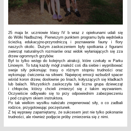
25 maja br. uczniowie klasy IV b wraz z opiekunami udali się
do Wólki Nadbużnej. Pierwszym punktem programu była wędrówka
ścieżką edukacyjno-przyrodniczą
i poznawanie fauny i flory
naszych okolic. Dużym zaskoczeniem były spotkania z figurami
zwierząt naturalnych rozmiarów oraz widok wyłaniających się zza
drzew ogromnych grzybów.
Był to tylko wstęp do kolejnych atrakcji, które czekały w Parku
Linowym. To tutaj każdy mógł znaleźć coś dla siebie i wypróbować
swoje siły pokonując trasy o różnym stopniu trudności oraz
wykonując ćwiczenia na siłowni. Najwięcej emocji wzbudził spacer
wśród koron drzew, dosłownie po linach, kołyszących się kładkach
lub balach. Wszystkich zaskoczyła tak liczna grupa dziewcząt
i chłopców, którzy chcieli zmierzyć się z takim wyzwaniem.
Oczywiście odbywało się to przy odpowiednim zabezpieczeniu
i pod czujnym okiem instruktora.
Po tak wielkim wysiłku należało zregenerować siły, o co zadbali
rodzice, przygotowując poczęstunek.
Z tej wyprawy zapamiętamy, że sukcesem jest nie tylko pokonanie
trudności, ale również podjęcie próby zmierzenia się z nimi.