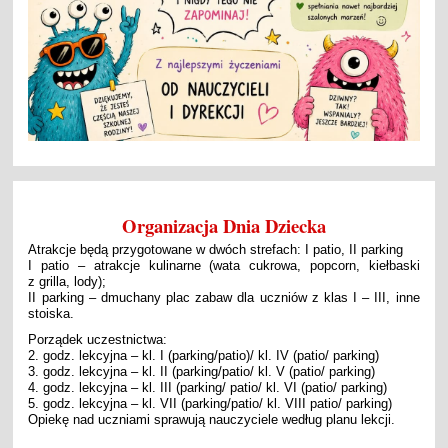
Organizacja Dnia Dziecka
Atrakcje będą przygotowane w dwóch strefach: I patio, II parking
I patio – atrakcje kulinarne (wata cukrowa, popcorn, kiełbaski
z grilla, lody);
II parking – dmuchany plac zabaw dla uczniów z klas I – III, inne
stoiska.
Porządek uczestnictwa:
2. godz. lekcyjna – kl. I (parking/patio)/ kl. IV (patio/ parking)
3. godz. lekcyjna – kl. II (parking/patio/ kl. V (patio/ parking)
4. godz. lekcyjna – kl. III (parking/ patio/ kl. VI (patio/ parking)
5. godz. lekcyjna – kl. VII (parking/patio/ kl. VIII patio/ parking)
Opiekę nad uczniami sprawują nauczyciele według planu lekcji.