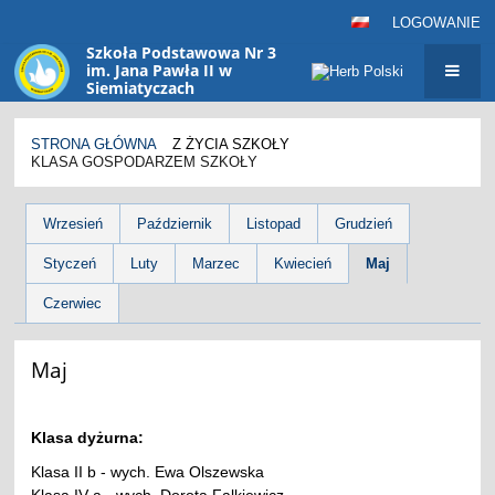
LOGOWANIE
Szkoła Podstawowa Nr 3
im. Jana Pawła II w
Siemiatyczach
sp3@siemiatycze.eu
STRONA GŁÓWNA
Z ŻYCIA SZKOŁY
KLASA GOSPODARZEM SZKOŁY
Klasa
Wrzesień
Październik
Listopad
Grudzień
gospodarzem
Styczeń
Luty
Marzec
Kwiecień
Maj
szkoły
Czerwiec
Maj
Klasa dyżurna:
Klasa II b - wych. Ewa Olszewska
Klasa IV a - wych. Dorota Falkiewicz