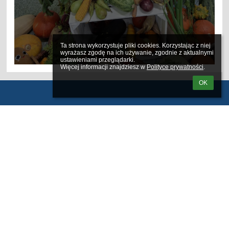
Ta strona wykorzystuje pliki cookies. Korzystając z niej 
wyrażasz zgodę na ich używanie, zgodnie z aktualnymi 
ustawieniami przeglądarki.

Więcej informacji znajdziesz w 
Polityce prywatności
.
OK
Kontakty
Szkoła Podstawowa Nr 3 im. Jana Pawła II w Siemiatyczach
sp3@siemiatycze.eu
(85) 655 67 71
ul. Gen. Wł. Andersa 4
17-300 Siemiatycze
Poland
Galeria zdjęć
brak danych