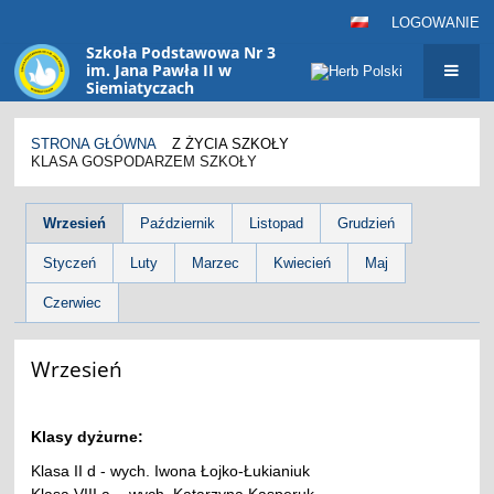
LOGOWANIE
Szkoła Podstawowa Nr 3
im. Jana Pawła II w
Siemiatyczach
sp3@siemiatycze.eu
STRONA GŁÓWNA
Z ŻYCIA SZKOŁY
KLASA GOSPODARZEM SZKOŁY
Klasa
Wrzesień
Październik
Listopad
Grudzień
gospodarzem
Styczeń
Luty
Marzec
Kwiecień
Maj
szkoły
Czerwiec
Wrzesień
Klasy dyżurne:
Klasa II d - wych. Iwona Łojko-Łukianiuk
Klasa VIII a - wych. Katarzyna Kasperuk