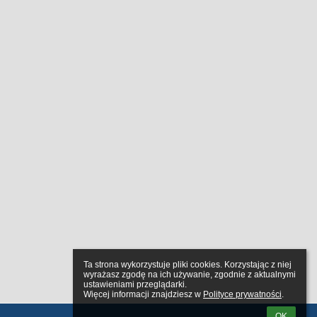
Ta strona wykorzystuje pliki cookies. Korzystając z niej 
wyrażasz zgodę na ich używanie, zgodnie z aktualnymi 
ustawieniami przeglądarki.

Więcej informacji znajdziesz w 
Polityce prywatności
.
OK