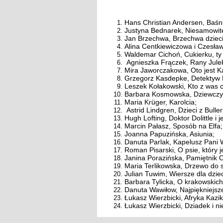
Hans Christian Andersen, Baśn
Justyna Bednarek, Niesamowite 
Jan Brzechwa, Brzechwa dziec
Alina Centkiewiczowa i Czesła
Waldemar Cichoń, Cukierku, ty 
Agnieszka Frączek, Rany Julek!
Mira Jaworczakowa, Oto jest K
Grzegorz Kasdepke, Detektyw 
Leszek Kołakowski, Kto z was 
Barbara Kosmowska, Dziewczy
Maria Krüger, Karolcia;
Astrid Lindgren, Dzieci z Bulle
Hugh Lofting, Doktor Dolittle i 
Marcin Pałasz, Sposób na Elfa;
Joanna Papuzińska, Asiunia;
Danuta Parlak, Kapelusz Pani 
Roman Pisarski, O psie, który je
Janina Porazińska, Pamiętnik
Maria Terlikowska, Drzewo do
Julian Tuwim, Wiersze dla dziec
Barbara Tylicka, O krakowskich 
Danuta Wawiłow, Najpiękniejsz
Łukasz Wierzbicki, Afryka Kazik
Łukasz Wierzbicki, Dziadek i n