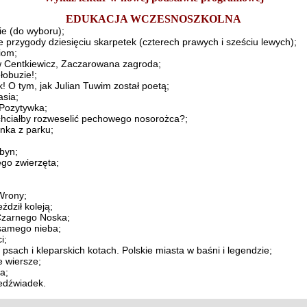
EDUKACJA WCZESNOSZKOLNA
ie (do wyboru);
przygody dziesięciu skarpetek (czterech prawych i sześciu lewych);
iom;
w Centkiewicz, Zaczarowana zagroda;
łobuzie!;
 O tym, jak Julian Tuwim został poetą;
asia;
Pozytywka;
chciałby rozweselić pechowego nosorożca?;
nka z parku;
rbyn;
jego zwierzęta;
Wrony;
ździł koleją;
 Czarnego Noska;
 samego nieba;
i;
psach i kleparskich kotach. Polskie miasta w baśni i legendzie;
e wiersze;
a;
iedźwiadek.