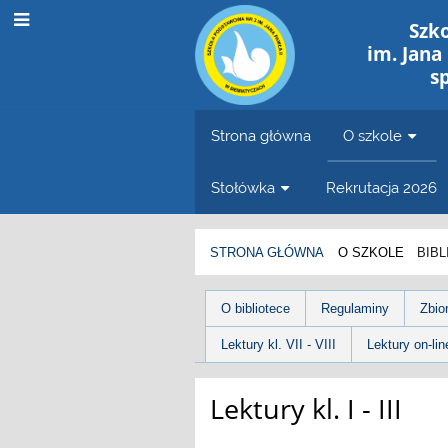
Szk
im. Jana
s
Strona główna
O szkole
Stołówka
Rekrutacja 2026
STRONA GŁÓWNA
O SZKOLE
BIB
Biblioteka
O bibliotece
Regulaminy
Zbio
Lektury kl. VII - VIII
Lektury on-line 
Lektury kl. I - III