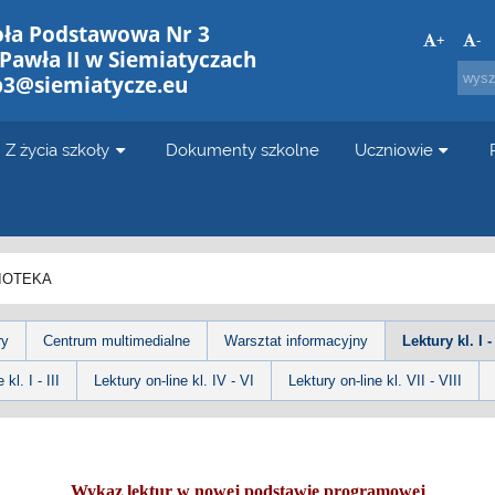
oła Podstawowa Nr 3
+
-
 Pawła II w Siemiatyczach
p3@siemiatycze.eu
Z życia szkoły
Dokumenty szkolne
Uczniowie
LIOTEKA
ry
Centrum multimedialne
Warsztat informacyjny
Lektury kl. I - 
kl. I - III
Lektury on-line kl. IV - VI
Lektury on-line kl. VII - VIII
Wykaz lektur w nowej podstawie programowej