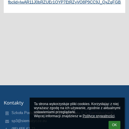
fbclid=IwAR11J0bRZUEr1OYP7EtRZyVO8P9CC9J_QxZqFGBP5R
Kontakty
Ta strona wykorzystuje pliki cookies. Korzystając z niej 
wyrażasz zgodę na ich używanie, zgodnie z aktualnymi 
ustawieniami przeglądarki.

Szkoła Podstawowa Nr 3 im. Jana Pawła II w Siemiatyczach
Więcej informacji znajdziesz w 
Polityce prywatności
.
sp3@siemiatycze.eu
OK
(85) 655 67 71