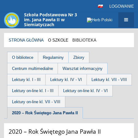
LOGOWANIE
Szkoła Podstawowa Nr 3
im. Jana Pawła II w
Siemiatyczach
sp3@siemiatycze.eu
STRONA GŁÓWNA
O SZKOLE
BIBLIOTEKA
Biblioteka
O bibliotece
Regulaminy
Zbiory
Centrum multimedialne
Warsztat informacyjny
Lektury kl. I - III
Lektury kl. IV - VI
Lektury kl. VII - VIII
Lektury on-line kl. I - III
Lektury on-line kl. IV - VI
Lektury on-line kl. VII - VIII
2020 – Rok Świętego Jana Pawła II
2020 – Rok Świętego Jana Pawła II