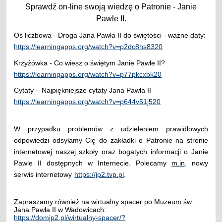
Sprawdź on-line swoją wiedzę o Patronie - Janie
Pawle II.
Oś liczbowa - Droga Jana Pawła II do świętości - ważne daty:
https://learningapps.org/watch?v=p2dc8hs8320
Krzyżówka - Co wiesz o świętym Janie Pawle II?
https://learningapps.org/watch?v=p77pkcxbk20
Cytaty – Najpiękniejsze cytaty Jana Pawła II
https://learningapps.org/watch?v=p644v51j520
W przypadku problemów z udzieleniem prawidłowych
odpowiedzi odsyłamy Cię do zakładki o Patronie na stronie
internetowej naszej szkoły oraz bogatych informacji o Janie
Pawle II dostępnych w Internecie. Polecamy
m.in
. nowy
serwis internetowy
https://jp2.tvp.pl
.
Zapraszamy również na wirtualny spacer po Muzeum św.
Jana Pawła II w Wadowicach:
https://domjp2.pl/wirtualny-spacer/?