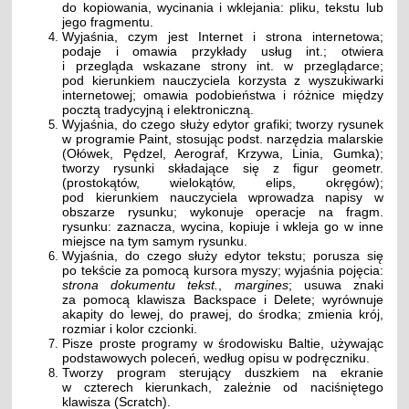
do kopiowania, wycinania i wklejania: pliku, tekstu lub
jego fragmentu.
Wyjaśnia, czym jest Internet i strona internetowa;
podaje i omawia przykłady usług int.; otwiera
i przegląda wskazane strony int. w przeglądarce;
pod kierunkiem nauczyciela korzysta z wyszukiwarki
internetowej; omawia podobieństwa i różnice między
pocztą tradycyjną i elektroniczną.
Wyjaśnia, do czego służy edytor grafiki; tworzy rysunek
w programie Paint, stosując podst. narzędzia malarskie
(Ołówek, Pędzel, Aerograf, Krzywa, Linia, Gumka);
tworzy rysunki składające się z figur geometr.
(prostokątów, wielokątów, elips, okręgów);
pod kierunkiem nauczyciela wprowadza napisy w
obszarze rysunku; wykonuje operacje na fragm.
rysunku: zaznacza, wycina, kopiuje i wkleja go w inne
miejsce na tym samym rysunku.
Wyjaśnia, do czego służy edytor tekstu; porusza się
po tekście za pomocą kursora myszy; wyjaśnia pojęcia:
strona dokumentu tekst.
,
margines
; usuwa znaki
za pomocą klawisza Backspace i Delete; wyrównuje
akapity do lewej, do prawej, do środka; zmienia krój,
rozmiar i kolor czcionki.
Pisze proste programy w środowisku Baltie, używając
podstawowych poleceń, według opisu w podręczniku.
Tworzy program sterujący duszkiem na ekranie
w czterech kierunkach, zależnie od naciśniętego
klawisza (Scratch).