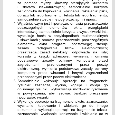
za pomocą myszy, klawiszy sterujących kursorem
i skrótów klawiaturowych; samodzielnie korzysta
ze Schowka do kopiowania, wycinania i wklejania: pliku,
obrazu lub jego fragmentu, tekstu lub jego fragmentu;
samodzielnie stosuje metodę przeciągnij i upuść.
Wyjaśnia, czym jest hiperłącze; omawia przeznaczenie
poszczególnych elementów okna przeglądarki
internetowej; samodzielnie korzysta z wyszukiwarki int.;
wyszukuje hasła w encyklopediach multimedialnych
i słownikach.; omawia przeznaczenie poszczególnych
elementów okna programu pocztowego; stosuje
zasady redagowania listów elektronicznych;
przestrzega zasad netykiety; odpowiada na listy;
korzysta z książki adresowej; wymienia i omawia
podstawowe zasady ochrony komputera przed
zagrożeniami przenoszonymi przez pocztę
elektroniczną; wymienia podstawowe zasady ochrony
komputera przed wirusami i innymi zagrożeniami
przenoszonymi przez pocztę elektroniczną.
Samodzielnie wykonuje operacje na fragmencie
rysunku: zaznacza, wycina, kopiuje i wkleja go
do innego rysunku; wykorzystuje możliwość rysowania
w powiększeniu, aby rysować bardziej precyzyjnie
i poprawiać rysunki.
Wykonuje operacje na fragmencie tekstu: zaznaczanie,
wycinanie, kopiowanie i wklejanie go do innego
dokumentu; wykonuje operacje na fragmencie tekstu:
zaznaczanie, wycinanie, kopiowanie i wklejanie go w