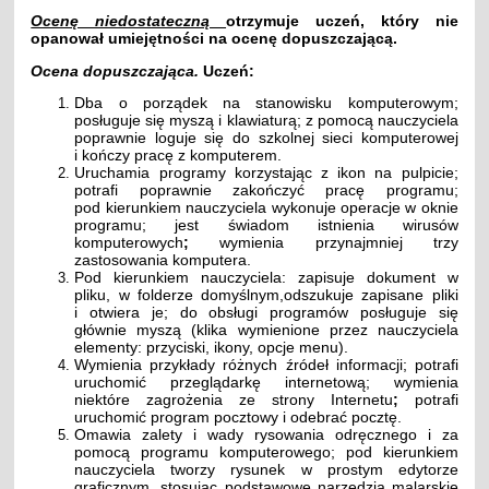
Ocenę niedostateczną
otrzymuje uczeń, który nie
opanował umiejętności na ocenę dopuszczającą.
Ocena dopuszczająca.
Uczeń:
Dba o porządek na stanowisku komputerowym;
posługuje się myszą i klawiaturą; z pomocą nauczyciela
poprawnie loguje się do szkolnej sieci komputerowej
i kończy pracę z komputerem.
Uruchamia programy korzystając z ikon na pulpicie;
potrafi poprawnie zakończyć pracę programu;
pod kierunkiem nauczyciela wykonuje operacje w oknie
programu; jest świadom istnienia wirusów
komputerowych
;
wymienia przynajmniej trzy
zastosowania komputera.
Pod kierunkiem nauczyciela: zapisuje dokument w
pliku, w folderze domyślnym,odszukuje zapisane pliki
i otwiera je; do obsługi programów posługuje się
głównie myszą (klika wymienione przez nauczyciela
elementy: przyciski, ikony, opcje menu).
Wymienia przykłady różnych źródeł informacji; potrafi
uruchomić przeglądarkę internetową; wymienia
niektóre zagrożenia ze strony Internetu
;
potrafi
uruchomić program pocztowy i odebrać pocztę.
Omawia zalety i wady rysowania odręcznego i za
pomocą programu komputerowego; pod kierunkiem
nauczyciela tworzy rysunek w prostym edytorze
graficznym, stosując podstawowe narzędzia malarskie