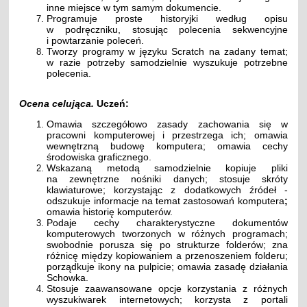
inne miejsce w tym samym dokumencie.
Programuje proste historyjki według opisu
w podręczniku, stosując polecenia sekwencyjne
i powtarzanie poleceń.
Tworzy programy w języku Scratch na zadany temat;
w razie potrzeby samodzielnie wyszukuje potrzebne
polecenia.
Ocena celująca.
Uczeń:
Omawia szczegółowo zasady zachowania się w
pracowni komputerowej i przestrzega ich; omawia
wewnętrzną budowę komputera; omawia cechy
środowiska graficznego.
Wskazaną metodą samodzielnie kopiuje pliki
na zewnętrzne nośniki danych; stosuje skróty
klawiaturowe; korzystając z dodatkowych źródeł -
odszukuje informacje na temat zastosowań komputera
;
omawia historię komputerów.
Podaje cechy charakterystyczne dokumentów
komputerowych tworzonych w różnych programach;
swobodnie porusza się po strukturze folderów; zna
różnicę między kopiowaniem a przenoszeniem folderu;
porządkuje ikony na pulpicie; omawia zasadę działania
Schowka.
Stosuje zaawansowane opcje korzystania z różnych
wyszukiwarek internetowych; korzysta z portali