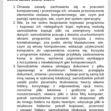
Omawia zasady zachowania się w pracowni
komputerowej i przestrzega ich; omawia przeznaczenie
elementów zestawu komputerowego; wie, czym jest
pamięć operacyjna; wie, czym jest system operacyjny.
Wie, że nie wolno bezprawnie kopiować programów
i kupować ich nielegalnych kopii; wybraną metodą
samodzielnie kopiuje pliki na zewnętrzny nośnik
danych; samodzielnie pracuje z dwoma uruchomionymi
oknami programów; sprawnie korzysta z menu
kontekstowego; zna podst. skróty klawiaturowe; wie,
czym są wirusy komputerowe; wskazuje użyteczność
komputera do usprawnienia uczenia się; korzysta
z programów edukac.; podaje przykłady zastosowania
komp. w domu; wymienia zagrożenia wynikające
z korzystania z niewłaściwych gier komputerowych.
Samodzielnie otwiera istniejący dokument z pliku
zapisanego w określonym folderze; przegląda
dokument, zmienia i ponowne zapisuje pod tą samą lub
inną nazwą w wybranej lokalizacji; samodzielnie potrafi
ustalić podst. parametry drukowania; tworzy własne
foldery, korzystając z odpowiedniej opcji menu;
rozróżnia pliki tekstowe i graficzne po ich
rozszerzeniach; otwiera pliki z okna Mój komputer;
potrafi samodzielnie przenieść lub skopiować plik
do innego folderu na dysku twardym; odszukuje pliki w
strukturze folderów; potrafi kopiować, przenosić
i usuwać foldery; samodzielnie obsługuje programy