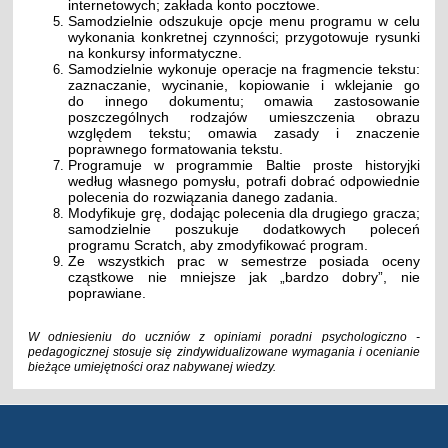
internetowych; zakłada konto pocztowe.
Samodzielnie odszukuje opcje menu programu w celu
wykonania konkretnej czynności; przygotowuje rysunki
na konkursy informatyczne.
Samodzielnie wykonuje operacje na fragmencie tekstu:
zaznaczanie, wycinanie, kopiowanie i wklejanie go
do innego dokumentu; omawia zastosowanie
poszczególnych rodzajów umieszczenia obrazu
względem tekstu; omawia zasady i znaczenie
poprawnego formatowania tekstu.
Programuje w programmie Baltie proste historyjki
według własnego pomysłu, potrafi dobrać odpowiednie
polecenia do rozwiązania danego zadania.
Modyfikuje grę, dodając polecenia dla drugiego gracza;
samodzielnie poszukuje dodatkowych poleceń
programu Scratch, aby zmodyfikować program.
Ze wszystkich prac w semestrze posiada oceny
cząstkowe nie mniejsze jak „bardzo dobry”, nie
poprawiane.
W odniesieniu do uczniów z opiniami poradni psychologiczno -
pedagogicznej stosuje się zindywidualizowane wymagania i ocenianie
bieżące umiejętności oraz nabywanej wiedzy.