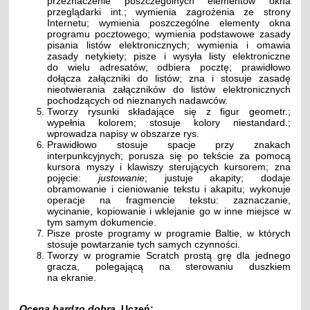
przeznaczenie poszczególnych elementów okna
przeglądarki int.; wymienia zagrożenia ze strony
Internetu; wymienia poszczególne elementy okna
programu pocztowego; wymienia podstawowe zasady
pisania listów elektronicznych; wymienia i omawia
zasady netykiety; pisze i wysyła listy elektroniczne
do wielu adresatów; odbiera pocztę; prawidłowo
dołącza załączniki do listów; zna i stosuje zasadę
nieotwierania załączników do listów elektronicznych
pochodzących od nieznanych nadawców.
Tworzy rysunki składające się z figur geometr.;
wypełnia kolorem; stosuje kolory niestandard.;
wprowadza napisy w obszarze rys.
Prawidłowo stosuje spacje przy znakach
interpunkcyjnych; porusza się po tekście za pomocą
kursora myszy i klawiszy sterujących kursorem; zna
pojęcie:
justowanie
; justuje akapity; dodaje
obramowanie i cieniowanie tekstu i akapitu; wykonuje
operacje na fragmencie tekstu: zaznaczanie,
wycinanie, kopiowanie i wklejanie go w inne miejsce w
tym samym dokumencie.
Pisze proste programy w programie Baltie, w których
stosuje powtarzanie tych samych czynności.
Tworzy w programie Scratch prostą grę dla jednego
gracza, polegającą na sterowaniu duszkiem
na ekranie.
Ocena bardzo dobra.
Uczeń: