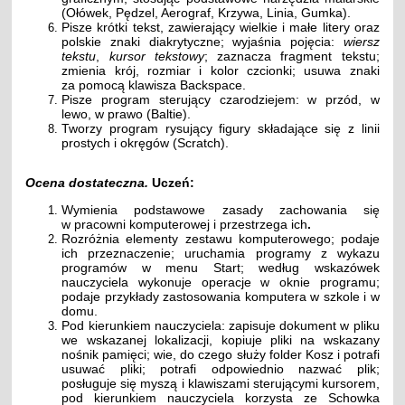
(Ołówek, Pędzel, Aerograf, Krzywa, Linia, Gumka).
Pisze krótki tekst, zawierający wielkie i małe litery oraz
polskie znaki diakrytyczne; wyjaśnia pojęcia:
wiersz
tekstu
,
kursor tekstowy
; zaznacza fragment tekstu;
zmienia krój, rozmiar i kolor czcionki; usuwa znaki
za pomocą klawisza Backspace.
Pisze program sterujący czarodziejem: w przód, w
lewo, w prawo (Baltie).
Tworzy program rysujący figury składające się z linii
prostych i okręgów (Scratch).
Ocena dostateczna.
Uczeń:
Wymienia podstawowe zasady zachowania się
w pracowni komputerowej i przestrzega ich
.
Rozróżnia elementy zestawu komputerowego; podaje
ich przeznaczenie; uruchamia programy z wykazu
programów w menu Start; według wskazówek
nauczyciela wykonuje operacje w oknie programu;
podaje przykłady zastosowania komputera w szkole i w
domu.
Pod kierunkiem nauczyciela: zapisuje dokument w pliku
we wskazanej lokalizacji, kopiuje pliki na wskazany
nośnik pamięci; wie, do czego służy folder Kosz i potrafi
usuwać pliki; potrafi odpowiednio nazwać plik;
posługuje się myszą i klawiszami sterującymi kursorem,
pod kierunkiem nauczyciela korzysta ze Schowka