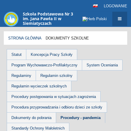
LOGOWANIE
Szkoła Podstawowa Nr 3
im. Jana Pawła II w
Siemiatyczach
sp3@siemiatycze.eu
STRONA GŁÓWNA
DOKUMENTY SZKOLNE
Dokumenty
Statut
Koncepcja Pracy Szkoły
szkolne
Program Wychowawczo-Profilaktyczny
System Oceniania
Regulaminy
Regulamin szkolny
Regulamin wycieczek szkolnych
Procedury postępowania w sytuacjach zagrożenia
Procedura przyprowadzania i odbioru dzieci ze szkoły
Dokumenty do pobrania
Procedury - pandemia
Standardy Ochrony Małoletnich