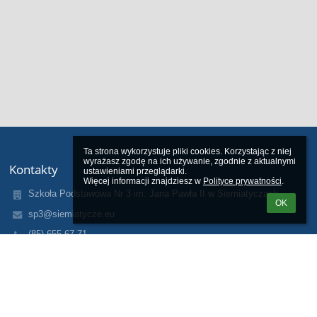
Ta strona wykorzystuje pliki cookies. Korzystając z niej 
wyrażasz zgodę na ich używanie, zgodnie z aktualnymi 
Kontakty
ustawieniami przeglądarki.

Więcej informacji znajdziesz w 
Polityce prywatności
.
Szkoła Podstawowa Nr 3 im. Jana Pawła II w Siemiatyczach
OK
sp3@siemiatycze.eu
(85) 655 67 71
ul. Gen. Wł. Andersa 4
17-300 Siemiatycze
Poland
Galeria zdjęć