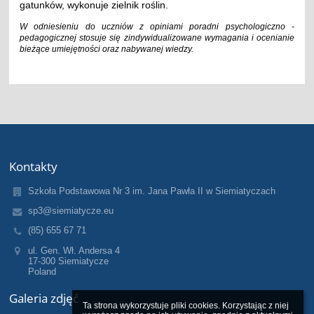
gatunków, wykonuje zielnik roślin.
W odniesieniu do uczniów z opiniami poradni psychologiczno -
pedagogicznej stosuje się zindywidualizowane wymagania i ocenianie
bieżące umiejętności oraz nabywanej wiedzy.
Kontakty
Szkoła Podstawowa Nr 3 im. Jana Pawła II w Siemiatyczach
sp3@siemiatycze.eu
(85) 655 67 71
ul. Gen. Wł. Andersa 4
17-300 Siemiatycze
Poland
Galeria zdjęć
Ta strona wykorzystuje pliki cookies. Korzystając z niej 