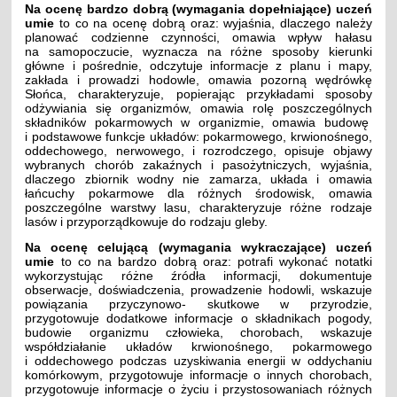
Na ocenę bardzo dobrą (wymagania dopełniające) uczeń
umie
to co na ocenę dobrą oraz: wyjaśnia, dlaczego należy
planować codzienne czynności, omawia wpływ hałasu
na samopoczucie, wyznacza na różne sposoby kierunki
główne i pośrednie, odczytuje informacje z planu i mapy,
zakłada i prowadzi hodowle, omawia pozorną wędrówkę
Słońca, charakteryzuje, popierając przykładami sposoby
odżywiania się organizmów, omawia rolę poszczególnych
składników pokarmowych w organizmie, omawia budowę
i podstawowe funkcje układów: pokarmowego, krwionośnego,
oddechowego, nerwowego, i rozrodczego, opisuje objawy
wybranych chorób zakaźnych i pasożytniczych, wyjaśnia,
dlaczego zbiornik wodny nie zamarza, układa i omawia
łańcuchy pokarmowe dla różnych środowisk, omawia
poszczególne warstwy lasu, charakteryzuje różne rodzaje
lasów i przyporządkowuje do rodzaju gleby.
Na ocenę celującą (wymagania wykraczające) uczeń
umie
to co na bardzo dobrą oraz: potrafi wykonać notatki
wykorzystując różne źródła informacji, dokumentuje
obserwacje, doświadczenia, prowadzenie hodowli, wskazuje
powiązania przyczynowo- skutkowe w przyrodzie,
przygotowuje dodatkowe informacje o składnikach pogody,
budowie organizmu człowieka, chorobach, wskazuje
współdziałanie układów krwionośnego, pokarmowego
i oddechowego podczas uzyskiwania energii w oddychaniu
komórkowym, przygotowuje informacje o innych chorobach,
przygotowuje informacje o życiu i przystosowaniach różnych