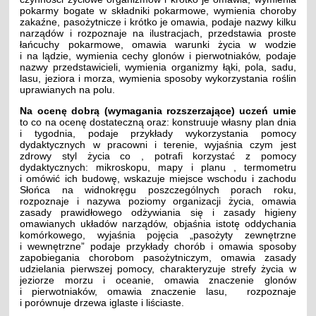
pokarmy bogate w składniki pokarmowe, wymienia choroby
zakaźne, pasożytnicze i krótko je omawia, podaje nazwy kilku
narządów i rozpoznaje na ilustracjach, przedstawia proste
łańcuchy pokarmowe, omawia warunki życia w wodzie
i na lądzie, wymienia cechy glonów i pierwotniaków, podaje
nazwy przedstawicieli, wymienia organizmy łąki, pola, sadu,
lasu, jeziora i morza, wymienia sposoby wykorzystania roślin
uprawianych na polu.
Na ocenę dobrą (wymagania rozszerzające) uczeń umie
to co na ocenę dostateczną oraz: konstruuje własny plan dnia
i tygodnia, podaje przykłady wykorzystania pomocy
dydaktycznych w pracowni i terenie, wyjaśnia czym jest
zdrowy styl życia co , potrafi korzystać z pomocy
dydaktycznych: mikroskopu, mapy i planu , termometru
i omówić ich budowę, wskazuje miejsce wschodu i zachodu
Słońca na widnokręgu poszczególnych porach roku,
rozpoznaje i nazywa poziomy organizacji życia, omawia
zasady prawidłowego odżywiania się i zasady higieny
omawianych układów narządów, objaśnia istotę oddychania
komórkowego, wyjaśnia pojęcia „pasożyty zewnętrzne
i wewnętrzne” podaje przykłady chorób i omawia sposoby
zapobiegania chorobom pasożytniczym, omawia zasady
udzielania pierwszej pomocy, charakteryzuje strefy życia w
jeziorze morzu i oceanie, omawia znaczenie glonów
i pierwotniaków, omawia znaczenie lasu, rozpoznaje
i porównuje drzewa iglaste i liściaste.