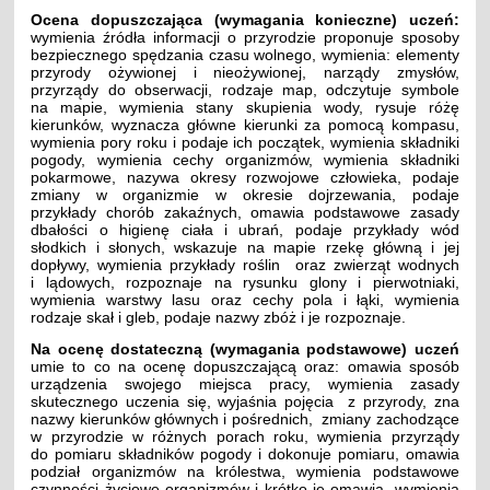
Ocena dopuszczająca (wymagania konieczne) uczeń:
wymienia źródła informacji o przyrodzie proponuje sposoby
bezpiecznego spędzania czasu wolnego, wymienia: elementy
przyrody ożywionej i nieożywionej, narządy zmysłów,
przyrządy do obserwacji, rodzaje map, odczytuje symbole
na mapie, wymienia stany skupienia wody, rysuje różę
kierunków, wyznacza główne kierunki za pomocą kompasu,
wymienia pory roku i podaje ich początek, wymienia składniki
pogody, wymienia cechy organizmów, wymienia składniki
pokarmowe, nazywa okresy rozwojowe człowieka, podaje
zmiany w organizmie w okresie dojrzewania, podaje
przykłady chorób zakaźnych, omawia podstawowe zasady
dbałości o higienę ciała i ubrań, podaje przykłady wód
słodkich i słonych, wskazuje na mapie rzekę główną i jej
dopływy, wymienia przykłady roślin oraz zwierząt wodnych
i lądowych, rozpoznaje na rysunku glony i pierwotniaki,
wymienia warstwy lasu oraz cechy pola i łąki, wymienia
rodzaje skał i gleb, podaje nazwy zbóż i je rozpoznaje.
Na ocenę dostateczną (wymagania podstawowe) uczeń
umie to co na ocenę dopuszczającą oraz: omawia sposób
urządzenia swojego miejsca pracy, wymienia zasady
skutecznego uczenia się, wyjaśnia pojęcia z przyrody, zna
nazwy kierunków głównych i pośrednich, zmiany zachodzące
w przyrodzie w różnych porach roku, wymienia przyrządy
do pomiaru składników pogody i dokonuje pomiaru, omawia
podział organizmów na królestwa, wymienia podstawowe
czynności życiowe organizmów i krótko je omawia, wymienia