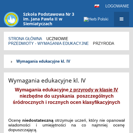
LOGOWANIE
Szkoła Podstawowa Nr 3
im. Jana Pawła II w
Siemiatyczach
sp3@siemiatycze.eu
STRONA GŁÓWNA
UCZNIOWIE
PRZEDMIOTY - WYMAGANIA EDUKACYJNE
PRZYRODA
Przyroda
Wymagania edukacyjne kl. IV
Wymagania edukacyjne kl. IV
Wymagania edukacyjne
z przyrody w klasie IV
niezbędne do uzyskania poszczególnych
śródrocznych i rocznych ocen klasyfikacyjnych
Ocenę
niedostateczną
otrzymuje uczeń, który nie opanował
wiadomości i umiejętności na co najmniej ocenę
dopuszczającą.